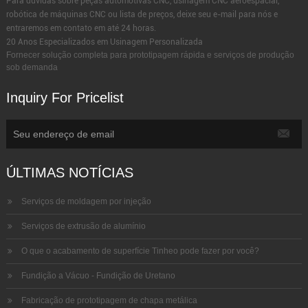
Para dúvidas sobre peças automotivas CNC, usinagem CNC aeroespacial,
robótica de máquinas CNC ou lista de preços, deixe seu e-mail para nós e
entraremos em contato em até 24 horas.
20 Anos Especializados em Usinagem Personalizada
Fornecer solução completa para prototipagem rápida e serviços de produção
sob demanda
Inquiry For Pricelist
ÚLTIMAS NOTÍCIAS
Serviços de moldagem por injeção
Serviços de extrusão de alumínio
O que o acabamento de superfície Tinheo pode fazer por você?
Fundição a Vácuo - Fundição de Uretano
Fabricação de prototipagem de chapa metálica