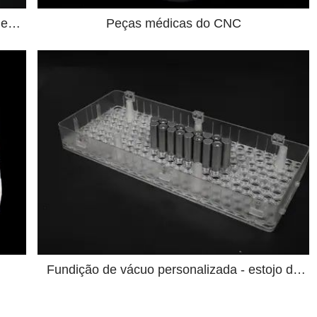
Peças médicas do CNC
P
Fundição de vácuo personalizada - estojo de
bateria de fundição de uretano PC